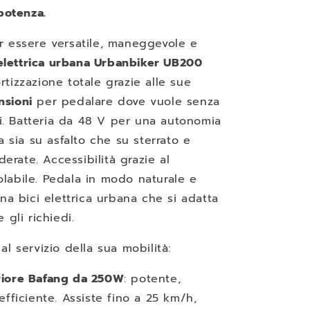
 potenza.
r essere versatile, maneggevole e
 elettrica urbana
Urbanbiker UB200
tizzazione totale grazie alle sue
nsioni
per pedalare dove vuole senza
rti. Batteria da 48 V per una autonomia
ta sia su asfalto che su sterrato e
rate. Accessibilità grazie al
labile. Pedala in modo naturale e
una bici elettrica urbana che si adatta
 gli richiedi.
al servizio della sua mobilità:
riore Bafang da 250W
: potente,
efficiente. Assiste fino a 25 km/h,