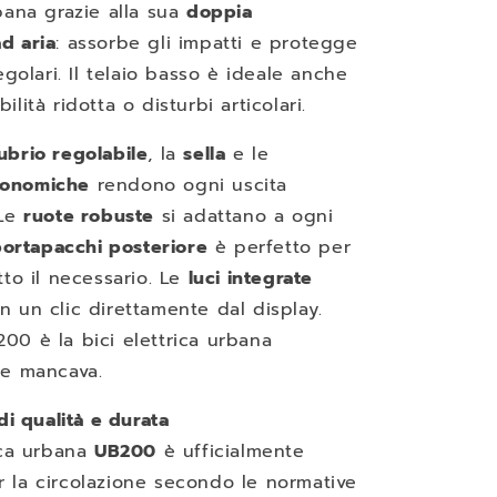
bana grazie alla sua
doppia
d aria
: assorbe gli impatti e protegge
regolari. Il telaio basso è ideale anche
lità ridotta o disturbi articolari.
ubrio regolabile
, la
sella
e le
gonomiche
rendono ogni uscita
 Le
ruote robuste
si adattano a ogni
ortapacchi posteriore
è perfetto per
tto il necessario. Le
luci integrate
n un clic direttamente dal display.
00 è la bici elettrica urbana
he mancava.
 di qualità e durata
ica urbana
UB200
è ufficialmente
 la circolazione secondo le normative