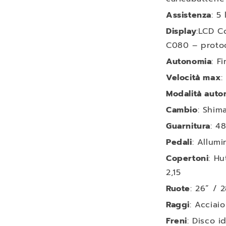
Assistenza
: 5 
Display
:
LCD Co
C080 – proto
Autonomia
: F
Velocità max
:
Modalità auto
Cambio
: Shim
Guarnitura
: 4
Pedali
: Allum
Copertoni
: Hu
2,15
Ruote
: 26” / 
Raggi
: Acciai
Freni
: Disco i