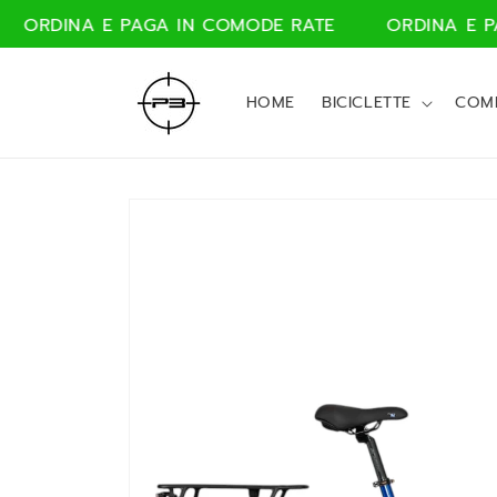
Vai
 PAGA IN COMODE RATE
ORDINA E PAGA IN COM
direttamente
ai contenuti
HOME
BICICLETTE
COM
Passa alle
informazioni
sul
prodotto