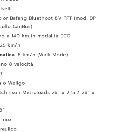
livelli
lor Bafang Bluethoot 8V TFT (mod. DP
collo CanBus)
ino a 140 km in modalità ECO
 25 km/h
matica
: 6 km/h (Walk Mode)
ano 8 velocità
8T
inio Wellgo
tchinson Metroloads 26″ x 2,15 / 28″ x
28”
o inox
draulico