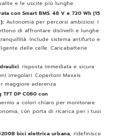
 salite e le uscite più lunghe.
grata con Smart BMS. 48 V e 720 Wh (15
):
Autonomia per percorsi ambiziosi. I
tono di affrontare dislivelli e lunghe
ranquillità. Include sistema antifurto e
ligente delle celle. Caricabatterie
draulici
: risposta immediata e sicura
ni irregolari. Copertoni Maxxis
er maggiore aderenza
g TFT DP C080 con
hermo a colori chiaro per monitorare
onomia, con porta di ricarica per i tuoi
200B bici elettrica urbana
, ridefinisce