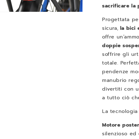
sacrificare la
Progettata pe
nuti
mediali
sicura,
la bici
offre un’ammor
tra
le
doppie sospe
soffrire gli u
totale. Perfet
pendenze mode
manubrio rego
divertiti con 
a tutto ciò che
La tecnologia 
Motore poste
silenzioso ed 