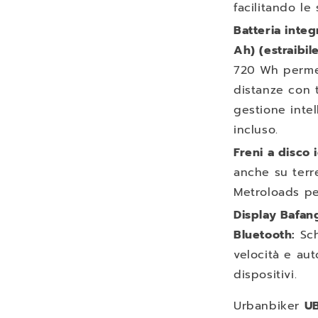
facilitando le
Batteria inte
Ah) (estraibile
720 Wh permet
distanze con t
gestione intel
incluso.
Freni a disco i
anche su terre
Metroloads p
Display Bafan
Bluetooth:
Sc
velocità e aut
dispositivi.
Urbanbiker
UB