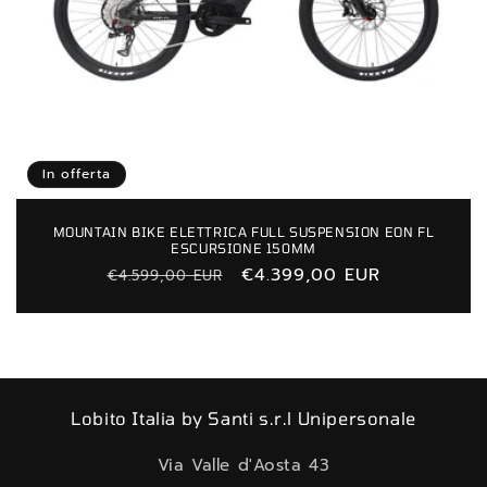
In offerta
MOUNTAIN BIKE ELETTRICA FULL SUSPENSION EON FL
ESCURSIONE 150MM
Prezzo
Prezzo
€4.399,00 EUR
€4.599,00 EUR
di
scontato
listino
Lobito Italia by Santi s.r.l Unipersonale
Via Valle d'Aosta 43