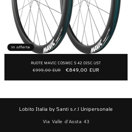
In offerta
RUOTE MAVIC COSMIC S 42 DISC UST
Prezzo
Prezzo
€849,00 EUR
€999,00 EUR
di
scontato
listino
Lobito Italia by Santi s.r.l Unipersonale
Via Valle d'Aosta 43