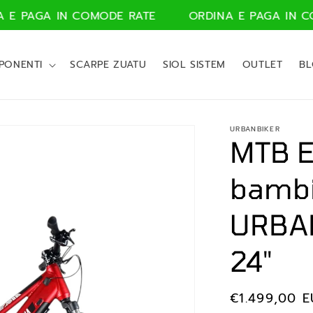
IN COMODE RATE
ORDINA E PAGA IN COMODE RA
PONENTI
SCARPE ZUATU
SIOL SISTEM
OUTLET
B
URBANBIKER
MTB 
bamb
URBA
24"
Prezzo
€1.499,00 