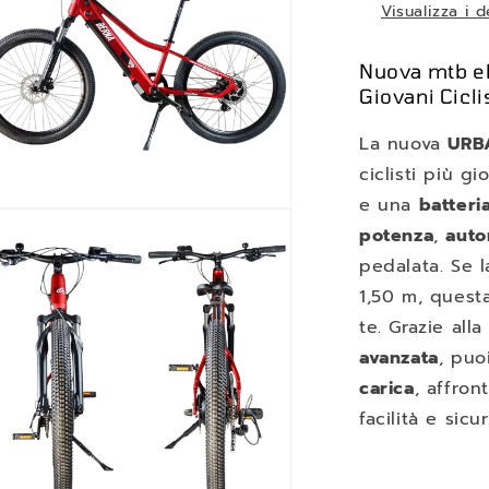
Visualizza i 
Nuova mtb ele
Giovani Cicli
La nuova
URB
ciclisti più g
e una
batter
nuti
potenza
,
auto
mediali
pedalata. Se l
1,50 m, ques
tra
le
te. Grazie all
avanzata
, puo
carica
, affro
facilità e sicu