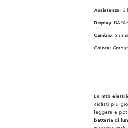
Assistenza
: 5
Display
: BAFA
Cambio
: Shim
Colore
: Grana
La
mtb elettri
ciclisti più g
leggera e po
batteria di lu