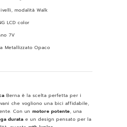
 livelli, modalità Walk
NG LCD color
ano 7V
ta Metallizzato Opaco
ca
Berna è la scelta perfetta per i
iovani che vogliono una bici affidabile,
tente. Con un
motore potente
, una
nga durata
e un design pensato per la