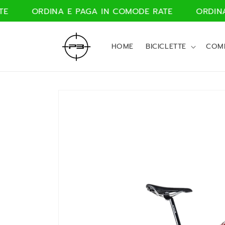
Vai
DINA E PAGA IN COMODE RATE
ORDINA E PAGA 
direttamente
ai contenuti
HOME
BICICLETTE
COM
Passa alle
informazioni
sul
prodotto