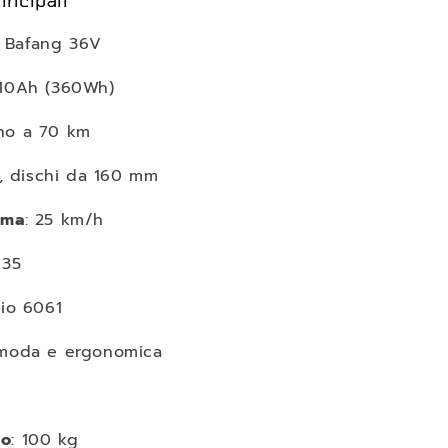
incipali
 Bafang 36V
 10Ah (360Wh)
ino a 70 km
ci, dischi da 160 mm
ima
: 25 km/h
.35
nio 6061
omoda e ergonomica
mo
: 100 kg