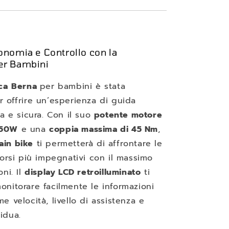
onomia e Controllo con la
er Bambini
ca
Berna
per bambini è stata
r offrire un’esperienza di guida
sa e sicura. Con il suo
potente
motore
250W
e una
coppia massima di 45 Nm
,
ain bike
ti permetterà di affrontare le
corsi più impegnativi con il massimo
oni. Il
display LCD retroilluminato
ti
onitorare facilmente le informazioni
e velocità, livello di assistenza e
idua.