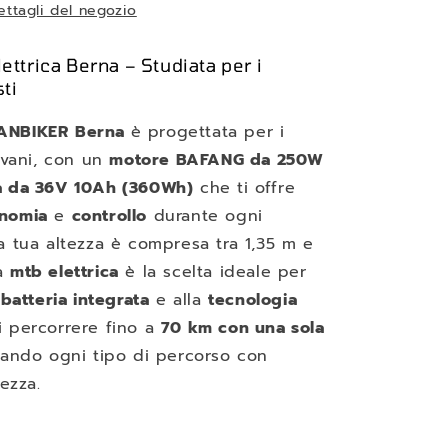
dettagli del negozio
ttrica Berna – Studiata per i
sti
ANBIKER
Berna
è progettata per i
iovani, con un
motore BAFANG da 250W
ia da 36V 10Ah (360Wh)
che ti offre
nomia
e
controllo
durante ogni
a tua altezza è compresa tra 1,35 m e
ta
mtb elettrica
è la scelta ideale per
a
batteria integrata
e alla
tecnologia
i percorrere fino a
70 km con una sola
ntando ogni tipo di percorso con
rezza.