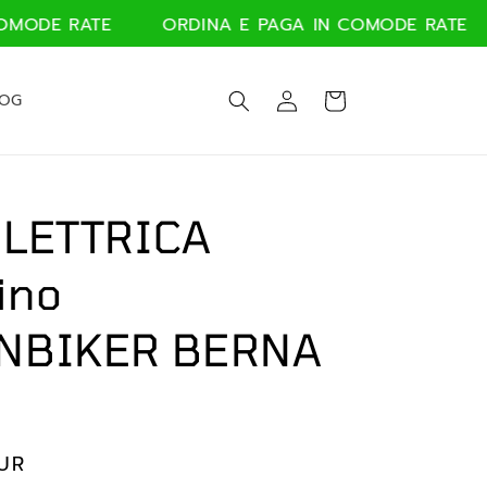
TE
ORDINA E PAGA IN COMODE RATE
ORDINA
Accedi
Carrello
LOG
ELETTRICA
ino
NBIKER BERNA
EUR