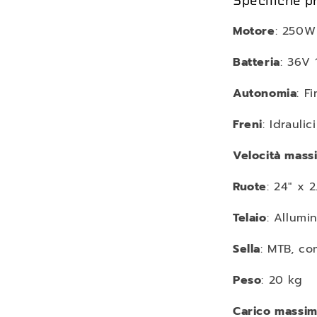
Specifiche pr
Motore
: 250W
Batteria
: 36V
Autonomia
: F
Freni
: Idrauli
Velocità mass
Ruote
: 24" x 2
Telaio
: Allumi
Sella
: MTB, c
Peso
: 20 kg
Carico massi