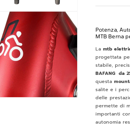
nuti
mediali
Potenza, Aut
tra
MTB Berna p
le
La
mtb elettri
progettata pe
stabile, preci
BAFANG da 
questa
mount
salite e i per
delle prestazi
nuti
permette di m
mediali
importanti com
tra
autonomia res
le