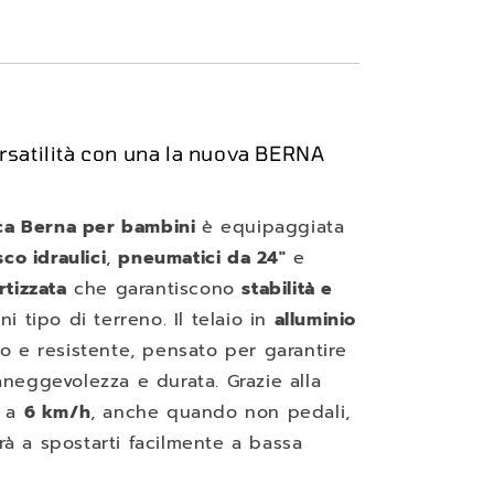
rsatilità con una la nuova BERNA
ica Berna per bambini
è equipaggiata
sco idraulici
,
pneumatici da 24"
e
rtizzata
che garantiscono
stabilità e
i tipo di terreno. Il telaio in
alluminio
 e resistente, pensato per garantire
neggevolezza e durata. Grazie alla
a
6 km/h
, anche quando non pedali,
terà a spostarti facilmente a bassa