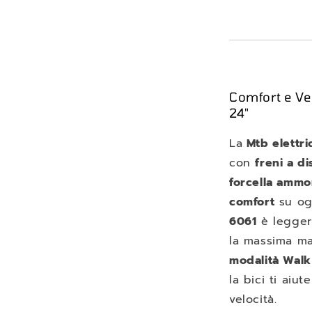
Comfort e Ve
24"
La
Mtb elettr
con
freni a di
forcella ammo
comfort
su ogn
6061
è leggero
la massima ma
modalità Walk
la bici ti aiu
velocità.