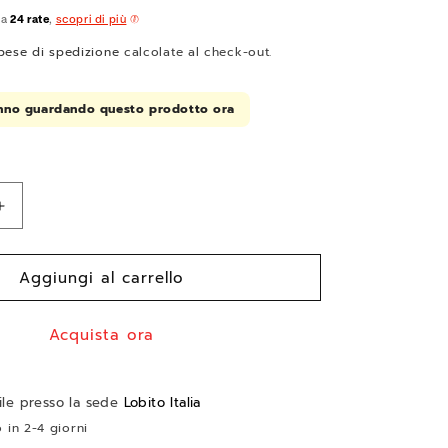
 a
24 rate
,
scopri di più
pese di spedizione
calcolate al check-out.
anno guardando questo prodotto ora
Aumenta
quantità
per
Aggiungi al carrello
MTB
A
ELETTRICA
bambino
Acquista ora
ER
URBANBIKER
BERNA
24&quot;
bile presso la sede
Lobito Italia
o in 2-4 giorni