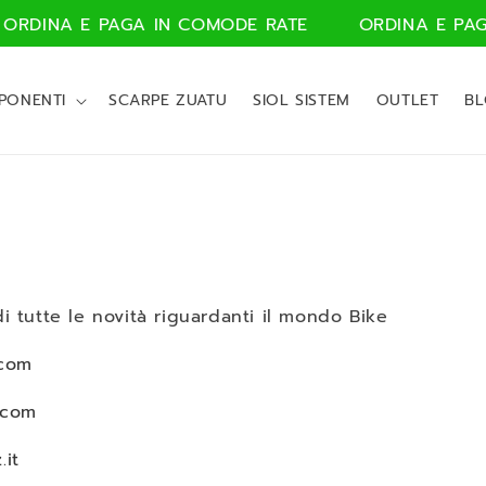
RDINA E PAGA IN COMODE RATE
ORDINA E PAGA
PONENTI
SCARPE ZUATU
SIOL SISTEM
OUTLET
B
G
i tutte le novità riguardanti il mondo Bike
.com
.com
.it