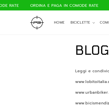
Vai
E RATE
ORDINA E PAGA IN COMODE RATE
O
direttamente
ai contenuti
HOME
BICICLETTE
COM
BLO
Leggi e condivid
www.lobitoitalia
www.urbanbiker
www.bicismendiz