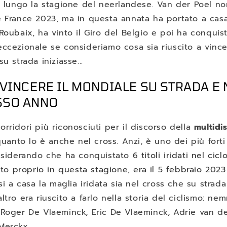
a lungo la stagione del neerlandese. Van der Poel no
e France 2023, ma in questa annata ha portato a cas
-Roubaix
, ha vinto il Giro del Belgio e poi ha conquist
eccezionale se consideriamo cosa sia riuscito a vinc
u strada iniziasse...
 VINCERE IL MONDIALE SU STRADA E
SSO ANNO
rridori più riconosciuti per il discorso della
multidis
quanto lo è anche nel cross. Anzi, è uno dei più forti 
onsiderando che ha conquistato
6 titoli iridati nel cic
into
proprio in questa stagione, era il 5 febbraio 2023
si a casa la maglia iridata sia nel cross che su strada
ltro era riuscito a farlo nella storia del ciclismo: ne
 Roger De Vlaeminck, Eric De Vlaeminck, Adrie van d
Merckx.