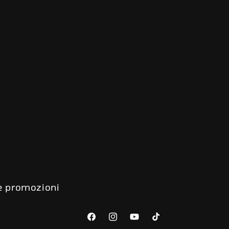
 e promozioni
Facebook
Instagram
YouTube
TikTok