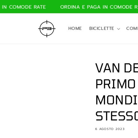
Vai
COMODE RATE
ORDINA E PAGA IN COMODE RATE
direttamente
ai contenuti
HOME
BICICLETTE
COM
VAN DE
PRIMO
MONDI
STESS
6 AGOSTO 2023