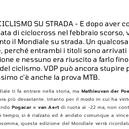
ICLISMO SU STRADA - E dopo aver co
data di ciclocross nel febbraio scorso,
nto il Mondiale su strada. Un qualcosa
 perché entrambi i titoli sono arrivati 
ione e nessuno era riuscito a farlo fin
 del ciclismo. VDP può ancora stupire p
simo c'è anche la prova MTB.
ale ti fa entrare nella storia, ma
Mathieu
van der Poe
ra più devastante. Intanto per il
modo in cui ha vin
cando
Pogacar
e
van Aert
di ruota ai -22 ma, non co
 tempo, si è rialzato
ed è andato comunque a vincere 
Insomma, questa edizione del Mondiale verrà ricorda