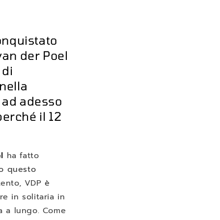
nquistato
 van der Poel
 di
nella
o ad adesso
erché il 12
l
ha fatto
to questo
ntento, VDP
è
in solitaria in
ta a lungo. Come