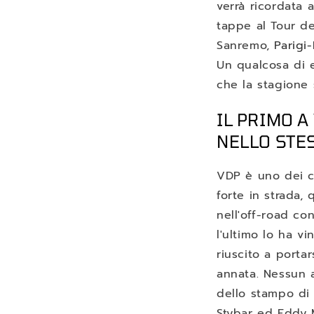
verrà ricordata 
tappe al Tour d
Sanremo,
Parigi
Un qualcosa di 
che la stagione s
IL PRIMO A
NELLO STE
VDP è uno dei co
forte in strada, 
nell'off-road c
l'ultimo lo ha v
riuscito a portar
annata. Nessun a
dello stampo di
Stybar ed Eddy 