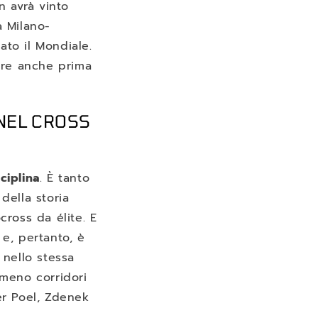
n avrà vinto
a Milano-
ato il Mondiale.
ere anche prima
 NEL CROSS
ciplina
. È tanto
della storia
locross
da élite. E
e, pertanto, è
 nello stessa
mmeno corridori
er Poel, Zdenek