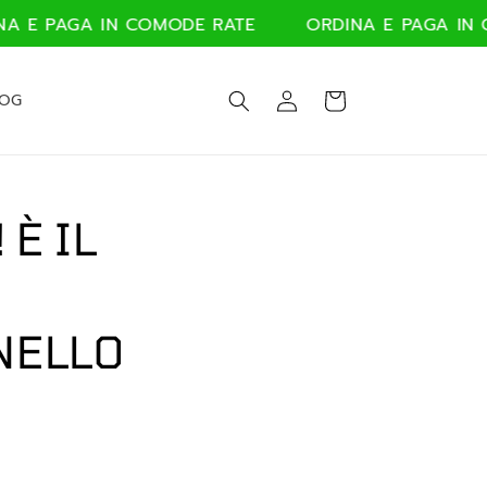
 PAGA IN COMODE RATE
ORDINA E PAGA IN COM
Accedi
Carrello
LOG
 È IL
E
NELLO