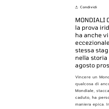
Condividi
MONDIALI C
la prova iri
ha anche vi
eccezionale,
stessa stag
nella storia
agosto pros
Vincere un Mondi
qualcosa di anco
Mondiale
, stac
caduto, ha perso
maniera epica. 